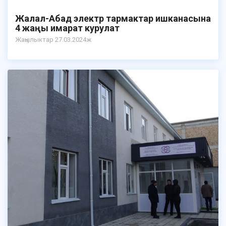
Жалал-Абад электр тармактар ишканасына
4 жаңы имарат курулат
Жаңылыктар 27.03.2024ж