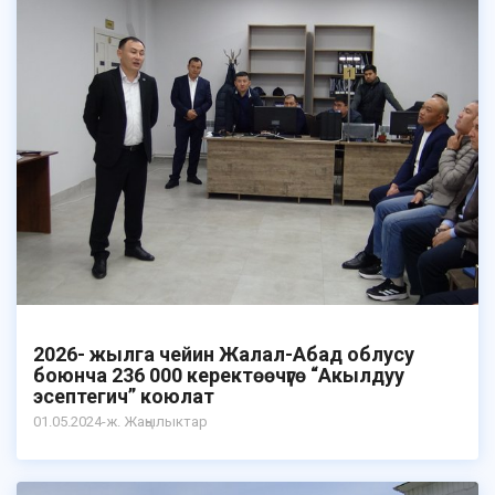
2026- жылга чейин Жалал-Абад облусу
боюнча 236 000 керектөөчүгө “Акылдуу
эсептегич” коюлат
01.05.2024-ж. Жаңылыктар