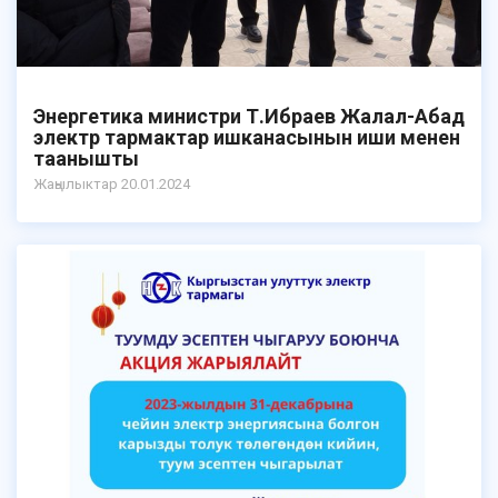
Энергетика министри Т.Ибраев Жалал-Абад
электр тармактар ишканасынын иши менен
таанышты
Жаңылыктар 20.01.2024