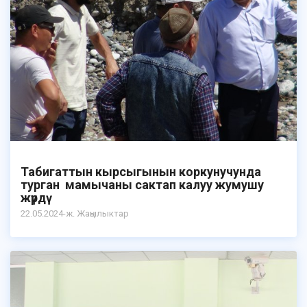
Табигаттын кырсыгынын коркунучунда
турган мамычаны сактап калуу жумушу
жүрдү
22.05.2024-ж. Жаңылыктар