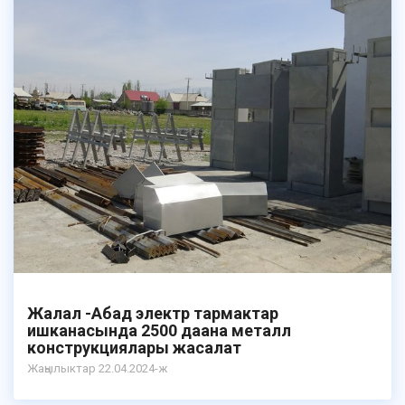
Жалал -Абад электр тармактар
ишканасында 2500 даана металл
конструкциялары жасалат
Жаңылыктар 22.04.2024-ж