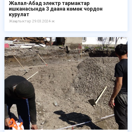
Жалал-Абад электр тармактар
ишканасында 3 даана көмөк чордон
курулат
Жаңылыктар 29.03.2024-ж