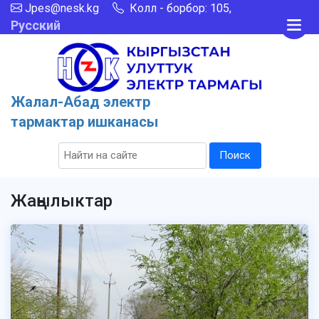
Jpes@nesk.kg
Колл - борбор: 105,
Русский
Жалал-Абад электр
тармактар ишканасы
Поиск
Жаңылыктар