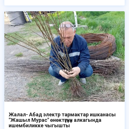
Жалал- Абад электр тармактар ишканасы
"Жашыл Мурас" өнөктүгүнүн алкагында
ишембиликке чыгышты