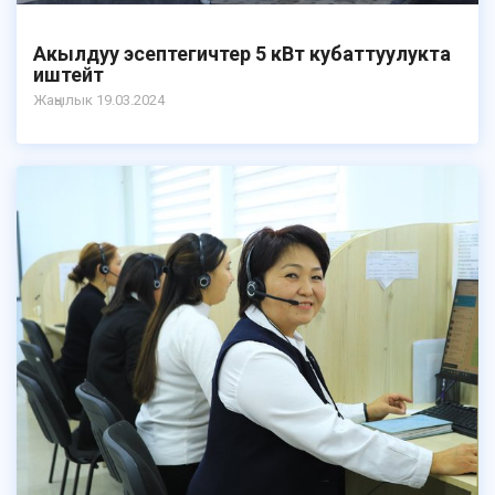
Акылдуу эсептегичтер 5 кВт кубаттуулукта
иштейт
Жаңылык 19.03.2024