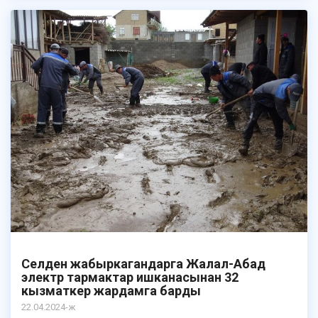
Селден жабыркагандарга Жалал-Абад
электр тармактар ишканасынан 32
кызматкер жардамга барды
22.04.2024-ж