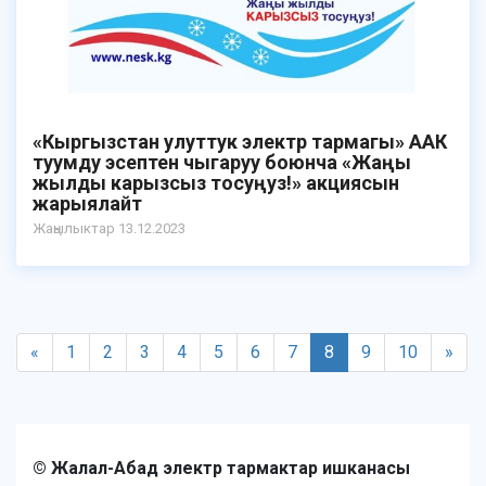
«Кыргызстан улуттук электр тармагы» ААК
туумду эсептен чыгаруу боюнча «Жаңы
жылды карызсыз тосуңуз!» акциясын
жарыялайт
Жаңылыктар 13.12.2023
«
1
2
3
4
5
6
7
8
9
10
»
© Жалал-Абад электр тармактар ишканасы