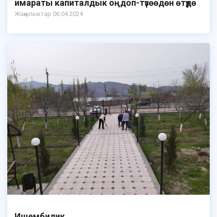
имараты капиталдык оңдоп-түзөөдөн өтүүдө
Жаңылыктар 06.04.2024
Ишембилик