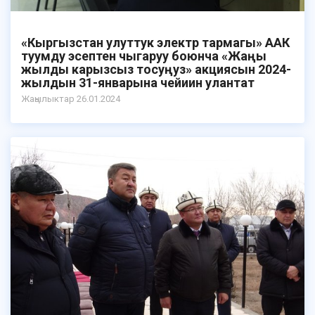
«Кыргызстан улуттук электр тармагы» ААК
туумду эсептен чыгаруу боюнча «Жаңы
жылды карызсыз тосуңуз» акциясын 2024-
жылдын 31-январына чейиин улантат
Жаңылыктар 26.01.2024