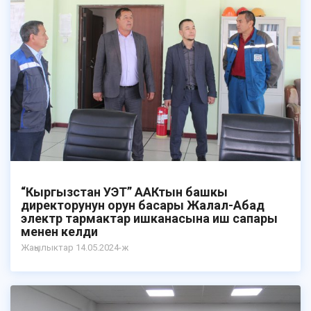
“Кыргызстан УЭТ” ААКтын башкы
директорунун орун басары Жалал-Абад
электр тармактар ишканасына иш сапары
менен келди
Жаңылыктар 14.05.2024-ж