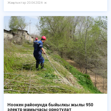
Жаңылыктар 20.04.2024- ж
Ноокен районунда быйылкы жылы 950
электр мамычасы орнотулат