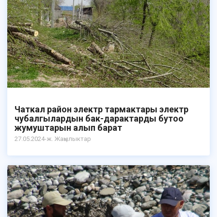
Чаткал район электр тармактары электр
чубалгылардын бак-дарактарды бутоо
жумуштарын алып барат
27.05.2024-ж. Жаңылыктар