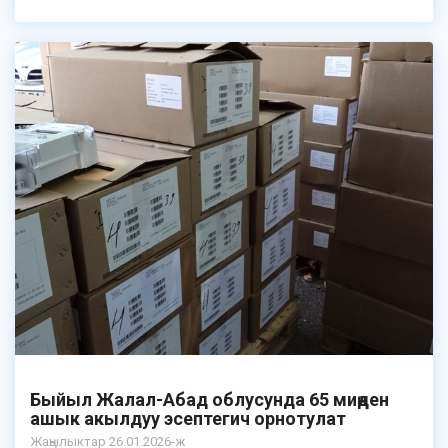
Быйыл Жалал-Абад облусунда 65 миңден
ашык акылдуу эсептегич орнотулат
Жаңылыктар 26.01.2026-ж