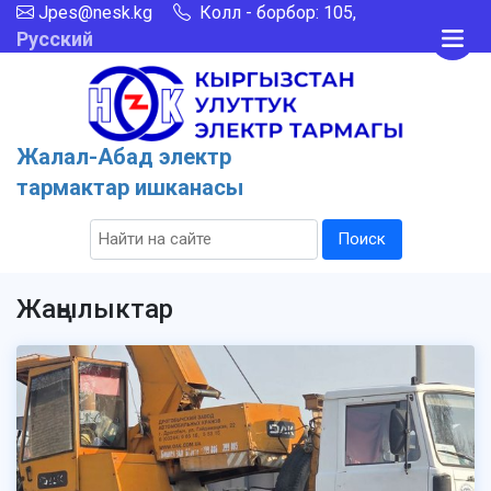
Jpes@nesk.kg
Колл - борбор: 105,
Русский
Жалал-Абад электр
тармактар ишканасы
Поиск
Жаңылыктар