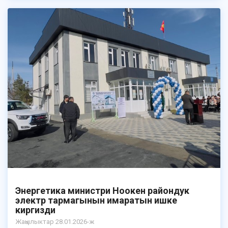
Энергетика министри Ноокен райондук
электр тармагынын имаратын ишке
киргизди
Жаңылыктар 28.01.2026-ж