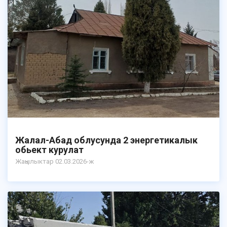
Жалал-Абад облусунда 2 энергетикалык
обьект курулат
Жаңылыктар 02.03.2026-ж