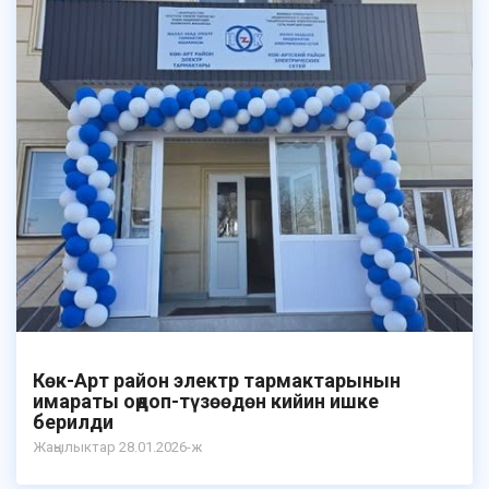
Көк-Арт район электр тармактарынын
имараты оңдоп-түзөөдөн кийин ишке
берилди
Жаңылыктар 28.01.2026-ж