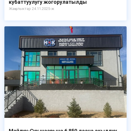
кубаттуулугу жогорулатылды
Жаңылыктар 24.11.2025-ж
Майлуу-Суу шаарына 6 850 даана акылдуу