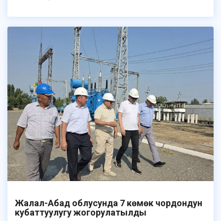
Жалал-Абад облусунда 7 көмөк чордондун
кубаттуулугу жогорулатылды