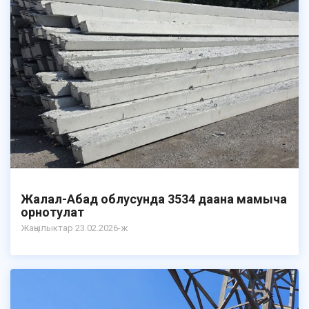
Жалал-Абад облусунда 3534 даана мамыча
орнотулат
Жаңылыктар 23.02.2026-ж