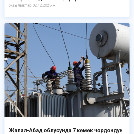
Жаңылыктар 02.12.2025-ж
Жалал-Абад облусунда 7 көмөк чордондун