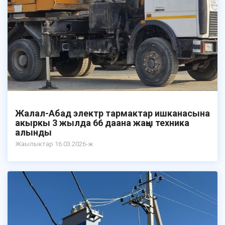
Жалал-Абад электр тармактар ишканасына
акыркы 3 жылда 66 даана жаңы техника
алынды
Жаылыктар 16.03.2026-ж