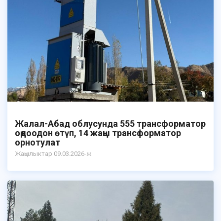
Жалал-Абад облусунда 555 трансформатор
оңдоодон өтүп, 14 жаңы трансформатор
орнотулат
Жаңылыктар 09.03.2026-ж