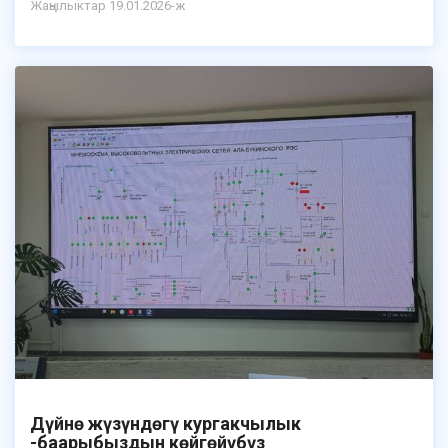
Жаңылыктар 19.01.2026-ж
Дүйнө жүзүндөгү кургакчылык
-баарыбыздын көйгөйүбүз