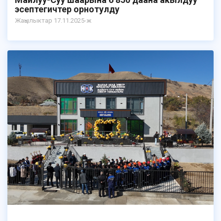
эсептегичтер орнотулду
Жаңылыктар 17.11.2025-ж