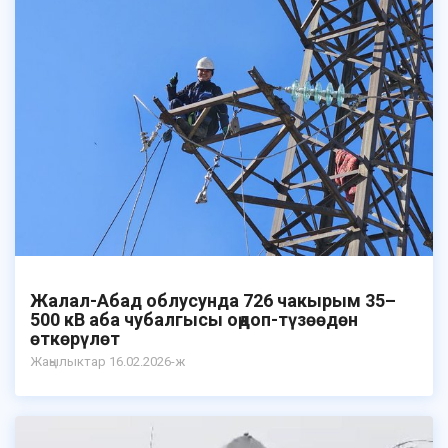
Жалал-Абад облусунда 726 чакырым 35–
500 кВ аба чубалгысы оңдоп-түзөөдөн
өткөрүлөт
Жаңылыктар 16.02.2026-ж