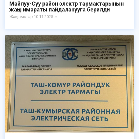
Майлуу-Суу район электр тармактарынын
жаңы имараты пайдаланууга берилди
Жаңылыктар 10.11.2025-ж