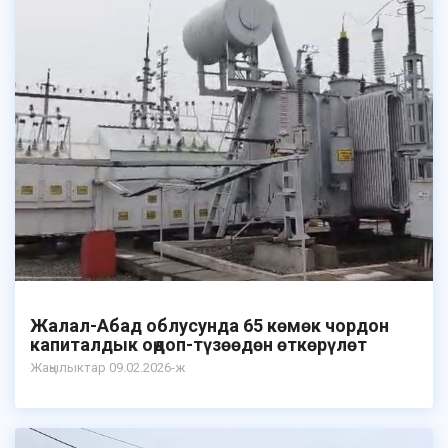
Жалал-Абад облусунда 65 көмөк чордон
капиталдык оңдоп-түзөөдөн өткөрүлөт
Жаңылыктар 09.02.2026-ж