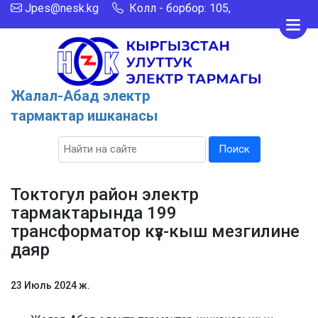
Jpes@nesk.kg
Колл - борбор: 105,
Жалал-Абад электр
тармактар ишканасы
Поиск
Токтогул район электр
тармактарында 199
трансформатор күз-кыш мезгилине
даяр
23 Июль 2024 ж.