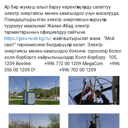
Ар бир жумуш алып баруу керектөөчүлөрдү сапаттуу
электр энергиясы менен камсыздоо үчүн жасалууда.
Пландаштырылган электр энергиясын өчүрүүлөр
тууралуу маалымат Жалал-Абад электр
тармактарынын официалдуу сайтына
https://jpes.nesk.kg/ru/
жайгаштырылат жана “Мой
свет” тиркемесине билдирүүлөр келет. Электр
энергиясы менен камсыздоо боюнча суроолор болсо
колл-борборго кайрылыңыздар Колл-борбору : 105;
1209 Beeline: +996 772 00 1209 MegaCom: +996
556 00 1209 O! : +996 702 00 1209