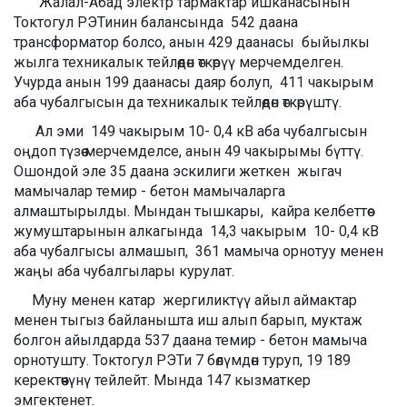
Жалал-Абад электр тармактар ишканасынын
Токтогул РЭТинин балансында 542 даана
трансформатор болсо, анын 429 даанасы быйылкы
жылга техникалык тейлөөдөн өткөрүү мерчемделген.
Учурда анын 199 даанасы даяр болуп, 411 чакырым
аба чубалгысын да техникалык тейлөөдөн өткөрүштү.
Ал эми 149 чакырым 10- 0,4 кВ аба чубалгысын
оңдоп түзөө мерчемделсе, анын 49 чакырымы бүттү.
Ошондой эле 35 даана эскилиги жеткен жыгач
мамычалар темир - бетон мамычаларга
алмаштырылды. Мындан тышкары, кайра келбеттөө
жумуштарынын алкагында 14,3 чакырым 10- 0,4 кВ
аба чубалгысы алмашып, 361 мамыча орнотуу менен
жаңы аба чубалгылары курулат.
Муну менен катар жергиликтүү айыл аймактар
менен тыгыз байланышта иш алып барып, муктаж
болгон айылдарда 537 даана темир - бетон мамыча
орнотушту. Токтогул РЭТи 7 бөлүмдөн туруп, 19 189
керектөөчүнү тейлейт. Мында 147 кызматкер
эмгектенет.